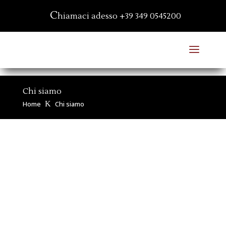
C
hiamaci adesso
+39 349 0545200
Chi siamo
Home
K
Chi siamo
Bonomi Onoranze Funebri:
un supporto sincero nei
momenti di difficoltà
Da trent’anni la nostra
impresa di onoranze funebri
è